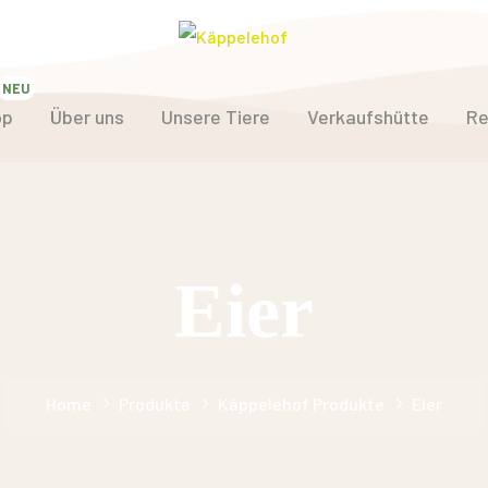
op
Über uns
Unsere Tiere
Verkaufshütte
Re
Eier
Home
Produkte
Käppelehof Produkte
Eier