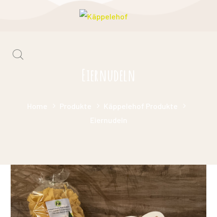
Eiernudeln
Home
Produkte
Käppelehof Produkte
Eiernudeln